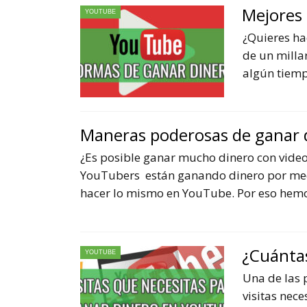
Mejores 
YOUTUBE
¿Quieres ha
de un milla
algún tiemp
Maneras poderosas de ganar 
¿Es posible ganar mucho dinero con vide
YouTubers están ganando dinero por med
hacer lo mismo en YouTube. Por eso he
¿Cuántas
YOUTUBE
Una de las 
visitas nec